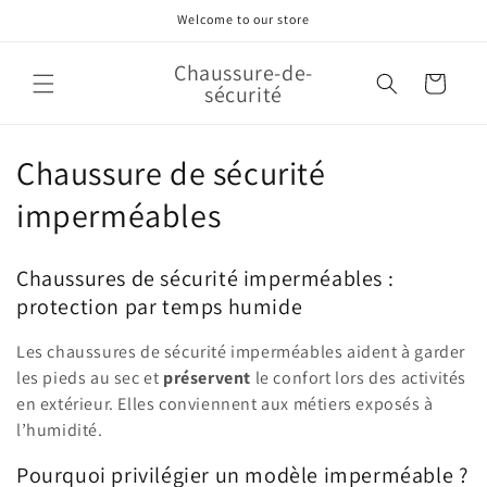
et
Welcome to our store
passer
au
contenu
Chaussure-de-
Panier
sécurité
C
Chaussure de sécurité
o
imperméables
l
Chaussures de sécurité imperméables :
l
protection par temps humide
e
Les chaussures de sécurité imperméables aident à garder
c
les pieds au sec et
préservent
le confort lors des activités
en extérieur. Elles conviennent aux métiers exposés à
t
l’humidité.
i
Pourquoi privilégier un modèle imperméable ?