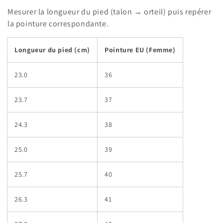
Mesurer la longueur du pied (talon → orteil) puis repérer
la pointure correspondante.
Longueur du pied (cm)
Pointure EU (Femme)
23.0
36
23.7
37
24.3
38
25.0
39
25.7
40
26.3
41