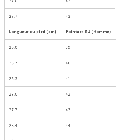
27.0
42
27.7
43
Longueur du pied (cm)
Pointure EU (Homme)
25.0
39
25.7
40
26.3
41
27.0
42
27.7
43
28.4
44